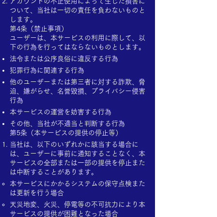
アカウントの不正使用によって生じた損害に
ついて、当社は一切の責任を負わないものと
します。
第4条（禁止事項）
ユーザーは、本サービスの利用に際して、以
下の行為を行ってはならないものとします。
法令または公序良俗に違反する行為
犯罪行為に関連する行為
他のユーザーまたは第三者に対する詐欺、脅
迫、嫌がらせ、名誉毀損、プライバシー侵害
行為
本サービスの運営を妨害する行為
その他、当社が不適当と判断する行為
第5条（本サービスの提供の停止等）
当社は、以下のいずれかに該当する場合に
は、ユーザーに事前に通知することなく、本
サービスの全部または一部の提供を停止また
は中断することがあります。
本サービスにかかるシステムの保守点検また
は更新を行う場合
天災地変、火災、停電等の不可抗力により本
サービスの提供が困難となった場合