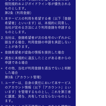
個別規約およびガイドライン等が優先される
ものとします。
第2条（利用登録）
本サービスの利用を希望する者（以下「登録
希望者」といいます）は、本規約に同意し、
当社が定める方法により利用登録を申請する
ものとします。
当社は、登録希望者が次の各号のいずれかに
該当する場合、利用登録の申請を承認しない
ことがあります。
登録希望者が虚偽の情報を提供した場合
過去に本規約に違反したことがある者からの
申請である場合
その他、当社が利用登録を適当でないと判断
した場合
第3条（アカウント管理）
ユーザーは、自身の責任において本サービス
のアカウント情報（以下「アカウント」とい
います）を管理するものとし、これを第三者
に譲渡、貸与、共有してはならないものとし
ます。