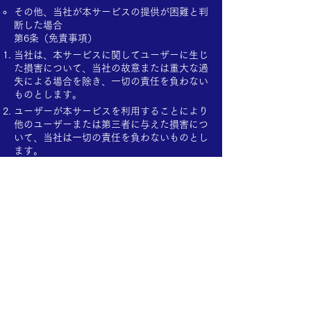
その他、当社が本サービスの提供が困難と判
断した場合
第6条（免責事項）
当社は、本サービスに関してユーザーに生じ
た損害について、当社の故意または重大な過
失による場合を除き、一切の責任を負わない
ものとします。
ユーザーが本サービスを利用することにより
他のユーザーまたは第三者に与えた損害につ
いて、当社は一切の責任を負わないものとし
ます。
第7条（サービス内容の変更等）
当社は、ユーザーへの事前の通知なく、本サ
ービスの内容を変更、追加または廃止するこ
とがあります。
第8条（利用規約の変更）
当社は、必要と判断した場合には、ユーザー
に通知することなく、本規約を変更すること
ができます。変更後の規約は、本サービス上
に掲示された時点から効力を生じるものとし
ます。
第9条（準拠法および管轄裁判所）
本規約の解釈および適用に関しては、日本法